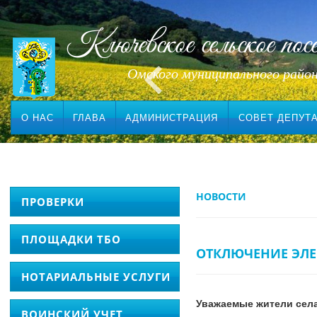
Ключевское сельское посе
Омского муниципального райо
О НАС
ГЛАВА
АДМИНИСТРАЦИЯ
СОВЕТ ДЕПУТ
НОВОСТИ
ПРОВЕРКИ
ПЛОЩАДКИ ТБО
ОТКЛЮЧЕНИЕ ЭЛЕ
НОТАРИАЛЬНЫЕ УСЛУГИ
Уважаемые жители села
ВОИНСКИЙ УЧЕТ