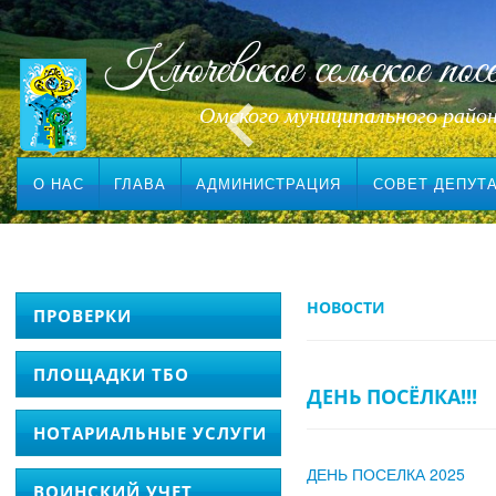
Ключевское сельское посе
Омского муниципального райо
О НАС
ГЛАВА
АДМИНИСТРАЦИЯ
СОВЕТ ДЕПУТ
НОВОСТИ
ПРОВЕРКИ
ПЛОЩАДКИ ТБО
ДЕНЬ ПОСЁЛКА!!!
НОТАРИАЛЬНЫЕ УСЛУГИ
ДЕНЬ ПОСЕЛКА 2025
ВОИНСКИЙ УЧЕТ