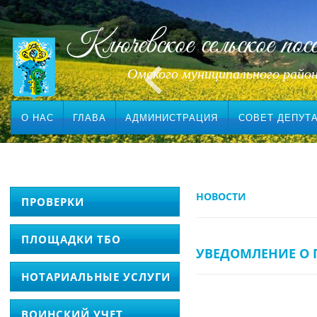
Ключевское сельское посе
Омского муниципального райо
О НАС
ГЛАВА
АДМИНИСТРАЦИЯ
СОВЕТ ДЕПУТ
НОВОСТИ
ПРОВЕРКИ
ПЛОЩАДКИ ТБО
УВЕДОМЛЕНИЕ О 
НОТАРИАЛЬНЫЕ УСЛУГИ
ВОИНСКИЙ УЧЕТ